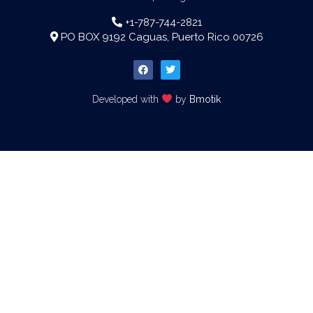
+1-787-744-2821
PO BOX 9192 Caguas, Puerto Rico 00726
Developed with
by
Bmotik